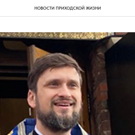
яем отца Александра с им
НОВОСТИ ПРИХОДСКОЙ ЖИЗНИ